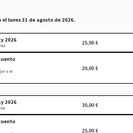
a el lunes 31 de agosto de 2026.
ty 2026
25,00
€
nte
cuento
20,00
€
gor o el
ty 2026
30,00
€
nte
cuento
25,00
€