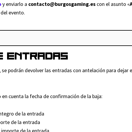
i
d
a
o
y enviarlo a
contacto@burgosgaming.es
con el asunto «
d
a
n
o del evento.
a
d
t
d
i
d
a
d
E ENTRADAS
, se podrán devolver las entradas con antelación para dejar e
 en cuenta la fecha de confirmación de la baja:
ntegro de la entrada
orte de la entrada
 importe de la entrada