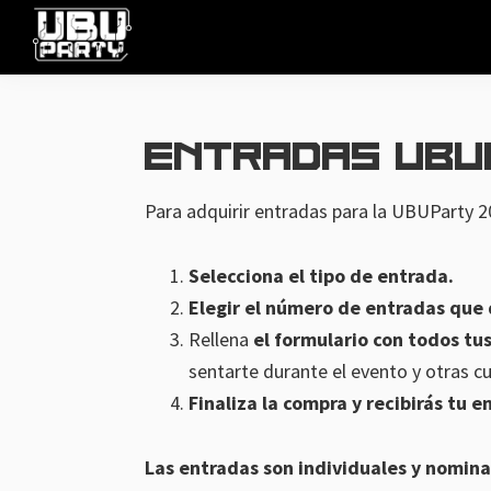
Skip
Skip
Skip
to
to
to
UBUParty
La
primary
main
footer
mayor
navigation
content
LAN
Entradas UBU
Party
de
Para adquirir entradas para la UBUParty 2
Burgos
Selecciona el tipo de entrada.
Elegir el número de entradas que 
Rellena
el formulario con todos tus
sentarte durante el evento y otras 
Finaliza la compra y recibirás tu e
Las entradas son individuales y nomina