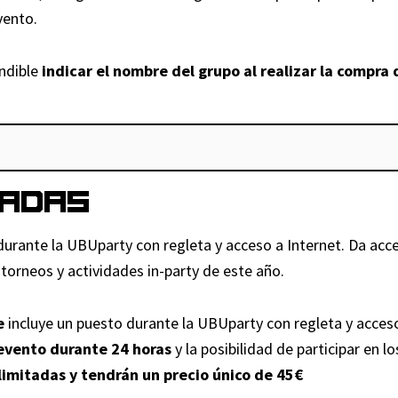
a
e
r
e
vento.
r
n
l
6
a
n
t
d
+
a
l
e
indible
indicar el nombre del grupo al realizar la compra 
y
e
A
1
U
r
2
s
c
2
B
a
0
c
o
a
U
l
2
u
m
ñ
p
c
6
e
p
o
a
o
RADAS
c
n
a
s
r
n
a
t
ñ
(
t
d
durante la UBUparty con regleta y acceso a Internet. Da acce
n
o
a
N
y
e
, torneos y actividades in-party de este año.
t
U
n
o
2
s
i
B
t
i
0
c
e
incluye un puesto durante la UBUparty con regleta y acces
d
U
e
n
2
u
evento durante 24 horas
y la posibilidad de participar en lo
a
p
–
c
6
e
limitadas y tendrán un precio único de 45€
d
a
U
l
c
n