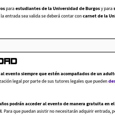
r
B
u
a
t
ros
para
estudiantes de la Universidad de Burgos
y para
t
U
y
n
o
la entrada sea valida se deberá contar con
carnet de la Un
y
p
e
t
U
2
a
p
i
B
0
r
u
d
U
2
t
e
a
p
6
y
s
d
a
c
2
t
r
DAD
a
0
o
t
n
2
)
y
 al evento siempre que estén acompañados de un adult
t
6
c
2
ación legal por parte de sus tutores legales que pueden
de
i
c
a
0
d
a
n
2
a
n
t
6
os podrán acceder al evento de manera gratuita en el 
d
t
i
c
l
. Para que puedan asistir no necesitarán adquirir entrada, 