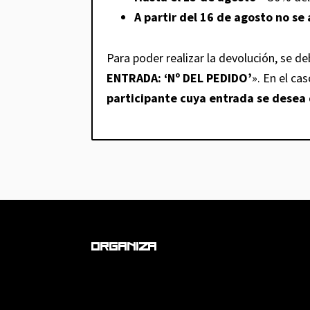
A partir del 16 de agosto no s
Para poder realizar la devolución, se d
ENTRADA: ‘Nº DEL PEDIDO’
». En el ca
participante cuya entrada se desea 
Footer
ORGANIZA